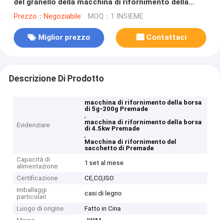
del granello della macchina di rifornimento della
borsa di 5g-200g Premade
Prezzo：Negoziabile
MOQ：1 INSIEME
Miglior prezzo
Contattaci
Descrizione Di Prodotto
macchina di rifornimento della borsa
di 5g-200g Premade
,
macchina di rifornimento della borsa
Evidenziare
di 4.5kw Premade
,
Macchina di rifornimento del
sacchetto di Premade
Capacità di
1 set al mese
alimentazione
Certificazione
CE,CO,ISO
Imballaggi
casi di legno
particolari
Luogo di origine
Fatto in Cina