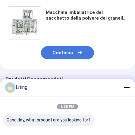
Macchina imballatrice del
sacchetto della polvere del granello
della macchina di rifornimento della
borsa di 5g-200g Premade
Continua
Prodotti Raccomandati
Liting
3:35 PM
Good day, what product are you looking for?