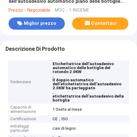
dell'autoadesivo automatico piano delle bottiglie
doppia marcatura parteggiata
Prezzo：Negoziabile
MOQ：1 INSIEME
Miglior prezzo
Contattaci
Descrizione Di Prodotto
Etichettatrice dell'autoadesivo
automatico delle bottiglie del
rotondo 2.0KW
,
Il doppio automatico
Evidenziare
dell'etichettatrice dell'autoadesivo
2.0KW ha parteggiato
,
etichettatrice dell'autoadesivo della
bottiglia
Capacità di
1 Osets al mese
alimentazione
Certificazione
CE，ISO
Imballaggi
casi di legno
particolari