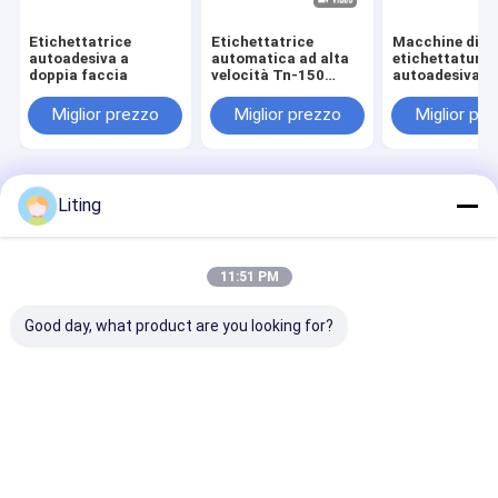
Etichettatrice
Etichettatrice
Macchine di
autoadesiva a
automatica ad alta
etichettatura
doppia faccia
velocità Tn-150
autoadesiva a
(7000 BPH) –
doppio lato pe
Soluzione
bottiglie quad
Miglior prezzo
Miglior prezzo
Miglior pr
intelligente multi-
piatte TN-20
settore
Casa
Circa noi
Contattaci
Desktop Site
Liting
Mappa del sito
Politica sulla privacy
Qualità
Macchina di rifornimento dell'antiparassitario
Fabbrica
cinese.Copyright © 2026 Jiangsu Jinwang Intelligent Sci-Tech Co.,
11:51 PM
Ltd. All Rights Reserved.
Good day, what product are you looking for?
Casa
Prodotti
Circa noi