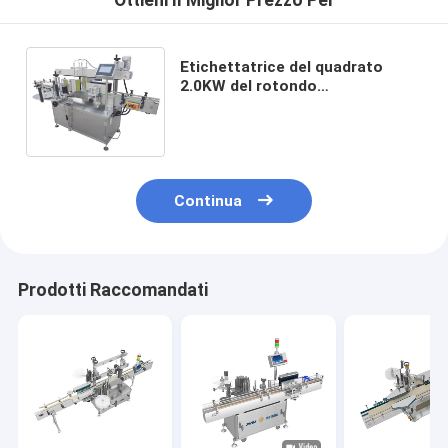
Ottieni Il Miglior Prezzo Per
Etichettatrice del quadrato
2.0KW del rotondo
dell'autoadesivo automatico
piano delle bottiglie doppia
marcatura parteggiata
Continua
Prodotti Raccomandati