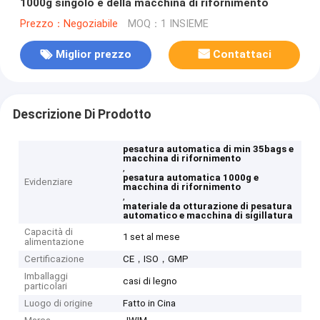
1000g singolo e della macchina di rifornimento
Prezzo：Negoziabile
MOQ：1 INSIEME
Miglior prezzo
Contattaci
Descrizione Di Prodotto
pesatura automatica di min 35bags e
macchina di rifornimento
,
pesatura automatica 1000g e
Evidenziare
macchina di rifornimento
,
materiale da otturazione di pesatura
automatico e macchina di sigillatura
Capacità di
1 set al mese
alimentazione
Certificazione
CE，ISO，GMP
Imballaggi
casi di legno
particolari
Luogo di origine
Fatto in Cina