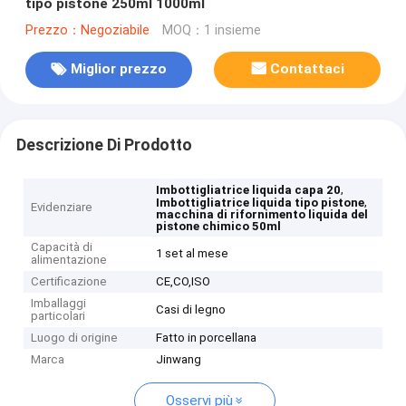
tipo pistone 250ml 1000ml
Prezzo：Negoziabile
MOQ：1 insieme
Miglior prezzo
Contattaci
Descrizione Di Prodotto
,
Imbottigliatrice liquida capa 20
,
Imbottigliatrice liquida tipo pistone
Evidenziare
macchina di rifornimento liquida del
pistone chimico 50ml
Capacità di
1 set al mese
alimentazione
Certificazione
CE,CO,ISO
Imballaggi
Casi di legno
particolari
Luogo di origine
Fatto in porcellana
Marca
Jinwang
Osservi più