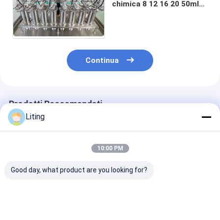
chimica 8 12 16 20 50ml
capi tipo pistone 250ml
1000ml
Continua
Prodotti Raccomandati
Liting
10:00 PM
Good day, what product are you looking for?
riempitore
CCG1000-16TJ
Macchina di
automatico del
Intelligent Eco-
riempimento l
pistone di
Friendly Automatic
a pistoni per